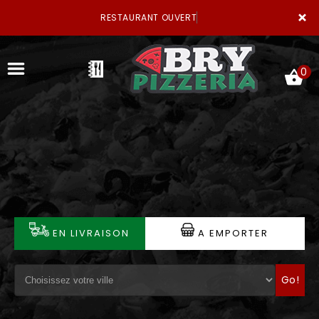
×
RESTAURANT OUVERT
0
ACCUEIL
LA CARTE
VOTRE COMPTE
EN LIVRAISON
A EMPORTER
NOTRE RESTAURANT
Go!
VOS AVIS
MENTIONS LÉGALES