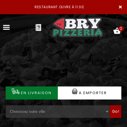
×
RESTAURANT OUVRE À 11:00
0
ACCUEIL
LA CARTE
VOTRE COMPTE
EN LIVRAISON
A EMPORTER
NOTRE RESTAURANT
Go!
VOS AVIS
MENTIONS LÉGALES