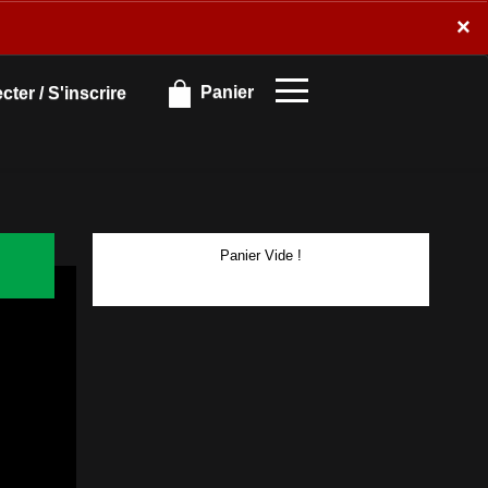
×
×
Panier
ter / S'inscrire
Panier Vide !