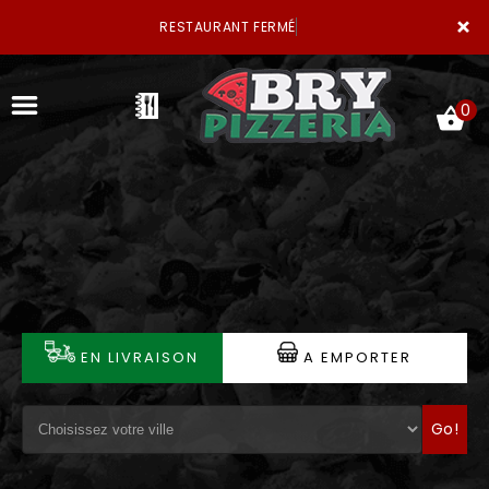
×
RESTAURANT FERMÉ
0
ACCUEIL
LA CARTE
VOTRE COMPTE
EN LIVRAISON
A EMPORTER
NOTRE RESTAURANT
Go!
VOS AVIS
MENTIONS LÉGALES