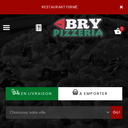
×
RESTAURANT FERMÉ
0
ACCUEIL
LA CARTE
VOTRE COMPTE
EN LIVRAISON
A EMPORTER
NOTRE RESTAURANT
Go!
VOS AVIS
MENTIONS LÉGALES